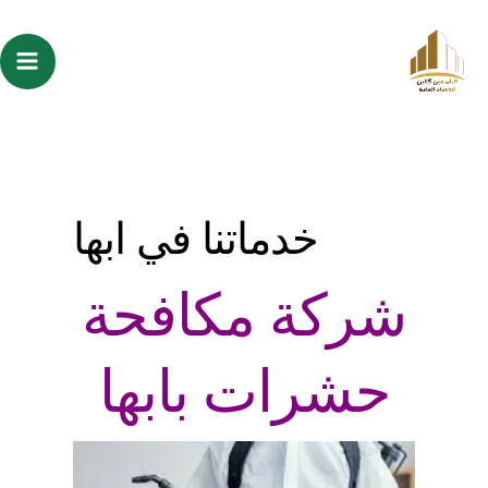
خطي
Search
ain
لى
for:
enu
لمحتوى
خدماتنا في ابها
شركة مكافحة
حشرات بابها