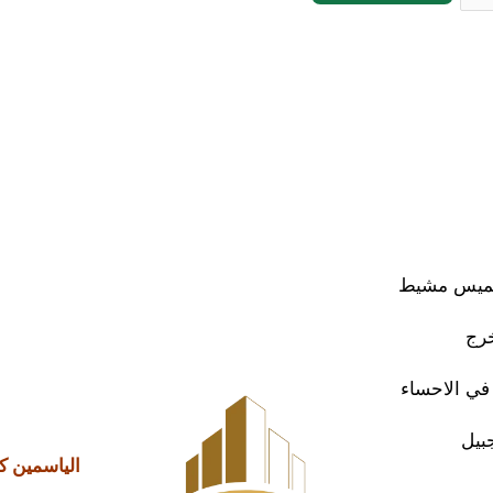
خميس مشيط
خرج
 في الاحساء
بيل
الياسمين ك