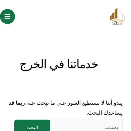
خطي
Search
ain
لى
for:
enu
لمحتوى
خدماتنا في الخرج
يبدو أننا لا نستطيع العثور على ما تبحث عنه. ربما قد
يساعدك البحث.