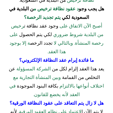
نظافة ترخيص
من البلدية في السعودية.
هل يجب وجو
د عقود نظافة ترخيص م
ن البلدية في
السعودية لكي
يتم تجديد الرخصة؟
أصبح الآن الاتفاق على
وجود عقد نظافة ت
رخيص
من البلدية شروط ضروري
لكي يتم الحصول
على
رخصة المنشأة. وبالتالي لا
تجدد الرخص
ة إلا بوجود
هذا العقد.
ما فائدة إبرام عقد النظافة الإلكتروني؟
يعد هذا العقد إلزام لكل من
الشركة المسؤولة
عن
التخلص من القمامة
وبين المنشأة التجارية مع
اختلاف أنواعها بالالتزام
بكافة البنود الموجودة
في
العقد لأنه يخضع للقانون.
هل لا زال يتم التعاقد على عقود النظافة الورقية؟
لا يتم الآن ا
لاعتماد على نظام العقود الورقية
. لأنه