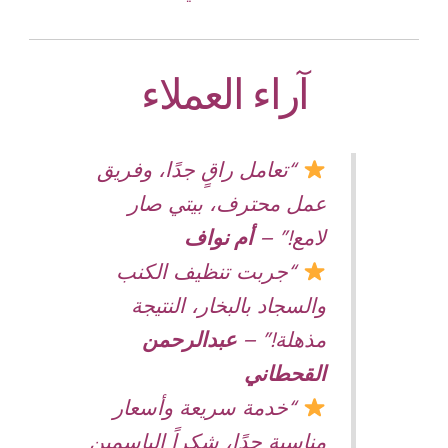
آراء العملاء
“تعامل راقٍ جدًا، وفريق
عمل محترف، بيتي صار
لامع!” –
أم نواف
“جربت تنظيف الكنب
والسجاد بالبخار، النتيجة
مذهلة!” –
عبدالرحمن
القحطاني
“خدمة سريعة وأسعار
مناسبة جدًا، شكراً الياسمين