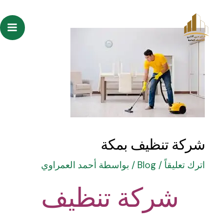
خطي
Post
ain
لى
navigation
enu
لمحتوى
شركة تنظيف بمكة
اترك تعليقاً
/
Blog
/ بواسطة
أحمد العمراوي
شركة تنظيف