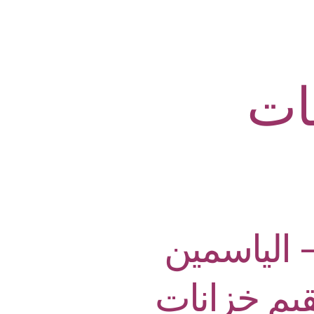
ات
 الياسمين
قيم خزانات