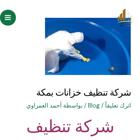
خطي
Post
ain
لى
navigation
enu
لمحتوى
شركة تنظيف خزانات بمكة
اترك تعليقاً
/
Blog
/ بواسطة
أحمد العمراوي
شركة تنظيف