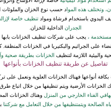
م استخدام مواد كيميائية
خاصة لإزالة الأوساخ والرواس
ان، وتختلف هذه الموا
د حسب نوع الخزان والملوثات ال
يف اليدوي باستخدام فرشاة ومواد
تنظيف خاصة لإزال
الجدران
الداخلية للخزان.
مستخدمة ،
يجب على شركات تن
ظيف الخزانات بابها
ضاء على الجراثيم والبكتيريا في الخزانات المنظفة.
ك
ية والبيئية اللازمة لتنظيف
الخزانات بطريقة صحية وآم
تفاصيل عن طريقة تنظيف الخزانات بأنواعها
كافة أنواعها فهناك الخزانات العلوية ونعمل على تر
ك الخزانات
الأرضية ويتم تنظيفها من خلال اتباع طرق
ا
في الفناء الخارجي من المنزل
وهناك الخزانات المص
ه الصالحة ويتم
تنظيفها من خلال التعامل مع شركتنا
بك