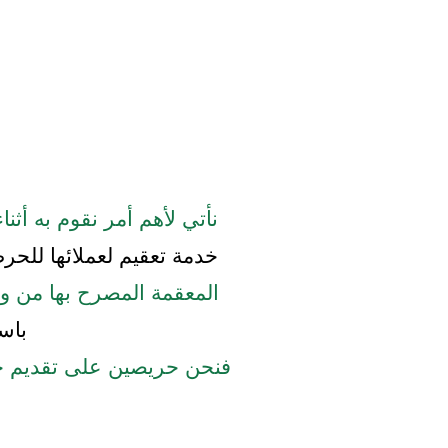
نأتي لأهم أمر نقوم به أثن
خدمة تعقيم لعملائها للحر
المعقمة المصرح بها من وز
باس
فنحن حريصين على تقديم ج