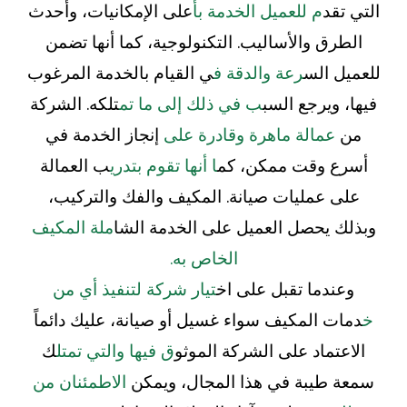
التي تقد
م للعميل الخدمة بأ
على الإمكانيات، وأحدث
الطرق والأساليب. التكنولوجية، كما أنها تضمن
للعميل الس
رعة والدقة ف
ي القيام بالخدمة المرغوب
فيها، ويرجع السب
ب في ذلك إلى ما تم
تلكه. الشركة
من
عمالة ماهرة وقادرة على
إنجاز الخدمة في
أسرع وقت ممكن، كم
ا أنها تقوم بتدري
ب العمالة
على عمليات صيانة. المكيف والفك والتركيب،
وبذلك يحصل العميل على الخدمة الشا
ملة المكيف
الخاص به.
وعندما تقبل على اخ
تيار شركة لتنفيذ أي من
خ
دمات المكيف سواء غسيل أو صيانة، عليك دائماً
الاعتماد على الشركة الموثو
ق فيها والتي تمتل
ك
سمعة طيبة في هذا المجال، ويمكن
الاطمئنان من