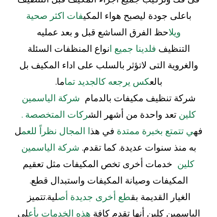
باعلى جودة ليصبح هواء المكي
فات اكثر صحية
ويلا
حظ الفرق الساشع قبل و بعد عمليه
التنظيف
فلدينا جميع ا
نواع المنظفات السئلة
والغروية التى لاتؤثر بالسلب على اداء المكيف بل
بالع
كس يرجعه كالجديد تما
ما.
شركة تنظيف مكيفات بالدمام
شركة الياسمين
كلين
تعد واحدة من أشهر الش
ركات المتخصصة .
فه
ي تتمتع بخبرة ممتدة
في هذ
ا المجال نظراً للعم
ل
به منذ سنوات عديدة. كما تقدم.
شركة الياسمين
كلين
خدمات أخرى تخص المكيفات مثل تعقيم
المكيفات وصيانة المكيفات واستبدال قطع.
الغيار القديمة بق
طع أخرى جديدة أص
لية.تتميز
الياسمين كلين أنها تقدم كافة
هذه الخدمات بأع
لى