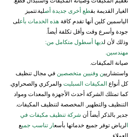
تعقيم المكيفات وصيانة المكيفات واستبدال قطع.
الغيار القديمة بق
طع أخرى جديدة أص
لية.تتميز
الياسمين كلين أنها تقدم كافة
هذه الخدمات بأع
لى
جودة وأسرع وقت وأقل تكلفة أيضاً.
وذلك لأن ل
ديها أسطول متكامل من:
مهندسين.
صيانة المكيفات.
واستشاريي
ن وفنيين متخصصين
في مجال تنظيف
كل أنواع
المكيفات السبليت
والمركزي والصحراوي.
كما تمتلك الشركة أحدث الأجهزة والمعدات ومواد
التنظيف والتطهير. المخصصة لتنظيف المكيفات.
جدير بالذكر أيضاً أن
شركة تنظيف مكيفات في
ا
لرياض توفر جميع خدماتها بأسع
ار تناسب جمي
ع
العملاء.