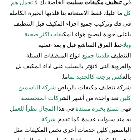
في
تنظيف مكيفات سبليت
الخاصة بك
لا تحمل هم
كل
ما عليك فقط الاستعانه بنا فلديها الخبرة الكامله
فى فك وتركيب جميع اجزاء المكيف قبل التنظيف
باعلى جودة ليصبح هواء المكي
فات اكثر صحية
ويلا
حظ الفرق الساشع قبل و بعد عمليه
التنظيف
فلدينا جميع ا
نواع المنظفات السئلة
والغروية التى لاتؤثر بالسلب على اداء المكيف بل
بالع
كس يرجعه كالجديد تما
ما.
شركة تنظيف مكيفات بالرياض
شركة الياسمين
كلين
تعد واحدة من أشهر الش
ركات المتخصصة .
فه
ي تتمتع بخبرة ممتدة
في هذ
ا المجال نظراً للعم
ل
به منذ سنوات عديدة. كما تقدم.
شركة
ا
لياسمين كلين خدمات أخرى تخص المكيفات مثل