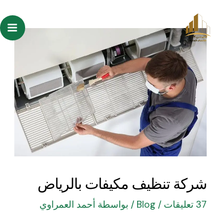
خطي
Post
ain
لى
navigation
enu
لمحتوى
شركة تنظيف مكيفات بالرياض
37 تعليقات
/
Blog
/ بواسطة
أحمد العمراوي