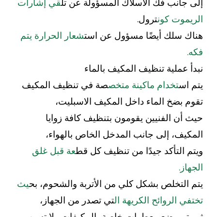
إلى جانب فك الأسلاك المسؤولة عن تل
قي إشارات
الريموت كون
ترول.
هناك سلك أيضًا مسؤول عن است
شعار الحرارة يتم
فكه.
نبدأ عملية تنظيف المكيف بالماء
يتم اس
تخدام ماكينة متخص
صة في تنظيف المكيف
تقوم بضخ الماء داخل المكيف الاسبليت،
حيث أن الفنيين يقومون بتنظيف كافة زوايا
المكيف، إلى جانب المدخل الخاص بالهواء،
ويتم التأكد جيدًا من تنظيف كل قط
عة قبل غلق
الجهاز.
يتم التخلص بشكل كلي من الأتربة والشحوم، بح
يث
تختفي الروائح الكريهة ال
تي تصدر من الجهاز،
ثم يتم وضع معطرات خاصة بالمكيفات ولا تسبب