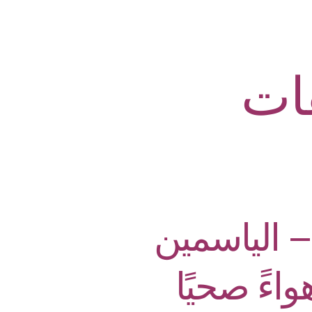
ات
 الياسمين
اءً صحيًا