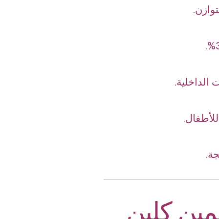
وازن.
الداخلية.
للأطفال.
جة.
سمين كلين