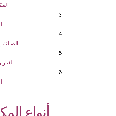
المك
ا
الصيانة 
الغبار 
ا
أنواع المك