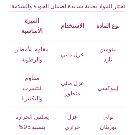
نختار المواد بعناية شديدة لضمان الجودة والسلامة:
الميزة
نوع المادة
الاستخدام
الأساسية
بيتومين
مقاوم للأمطار
عزل مائي
بارد
والرطوبة
مقاوم
عزل مائي
إيبوكسي
للتسرب
متطور
والبكتيريا
بولي
عزل
يعكس الحرارة
يوريثان
حراري
بنسبة 95%