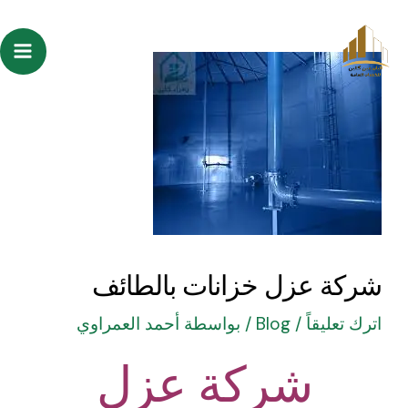
خطي
Post
ain
لى
navigation
enu
لمحتوى
شركة عزل خزانات بالطائف
اترك تعليقاً
/
Blog
/ بواسطة
أحمد العمراوي
شركة عزل