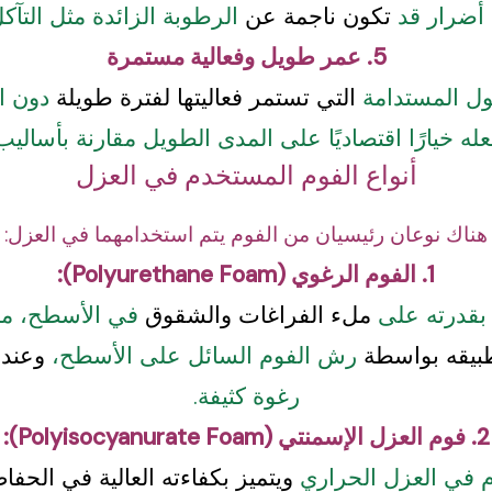
أضرار قد
تكون ناجمة عن
الرطوبة الزائدة مثل التآكل
5. عمر طويل وفعالية مستمرة
لول المستدامة
التي تستمر فعاليتها لفترة طويلة
دون ال
له خيارًا اقتصاديًا على المدى الطويل مقارنة بأساليب
أنواع الفوم المستخدم في العزل
هناك نوعان رئيسيان من الفوم يتم استخدامهما في العزل:
1. الفوم الرغوي (Polyurethane Foam):
 بقدرته على
ملء الفراغات والشقوق
في الأسطح، مم
طبيقه بواسطة
رش الفوم السائل على الأسطح،
وعند 
رغوة كثيفة.
2. فوم العزل الإسمنتي (Polyisocyanurate Foam):
م في العزل الحراري
ويتميز بكفاءته العالية في الحف