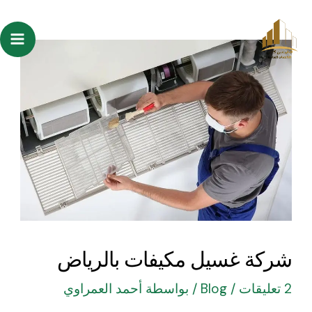
خطي
Post
ain
لى
navigation
enu
لمحتوى
شركة غسيل مكيفات بالرياض
2 تعليقات
/
Blog
/ بواسطة
أحمد العمراوي