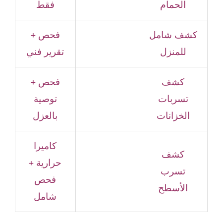
الحمام
فقط
كشف شامل
فحص +
للمنزل
تقرير فني
كشف
فحص +
تسربات
توصية
الخزانات
بالعزل
كاميرا
كشف
حرارية +
تسرب
فحص
الأسطح
شامل