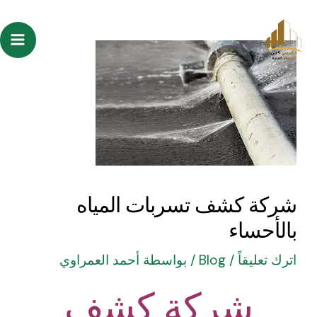
خطي
Post
ain
لى
navigation
enu
لمحتوى
شركة كشف تسربات المياه
بالأحساء
اترك تعليقاً
/
Blog
/ بواسطة
أحمد العمراوي
شركة كشف