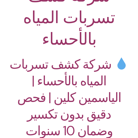
تسربات المياه
بالأحساء
شركة كشف تسربات
المياه بالأحساء |
الياسمين كلين | فحص
دقيق بدون تكسير
وضمان 10 سنوات