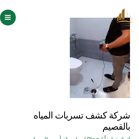
خطي
Post
ain
لى
navigation
enu
لمحتوى
شركة كشف تسربات المياه
بالقصيم