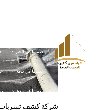
خطي
Post
HOME
الخدمات
لى
navigation
لمحتوى
خدماتنا في الخرج
خ
خدماتنا في الخبر
خد
خدماتنا في يدمه
خد
خدماتنا في جدة
خدم
شركة كشف تسربات 