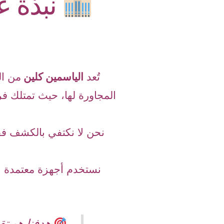
نبذة ع
تُعد
الياسمين كلين
من ا
المجاورة لها، حيث تمتلك فر
نحن لا نكتفي بالكشف ف
نستخدم أجهزة معتمدة عا
هدفنا هو تق