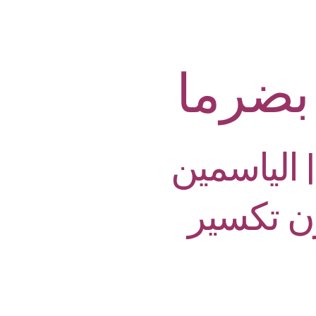
ضرما
الياسمين
ون تكسير