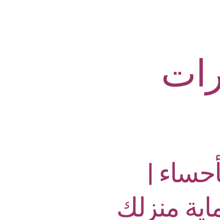
ات
حساء |
اية منزلك