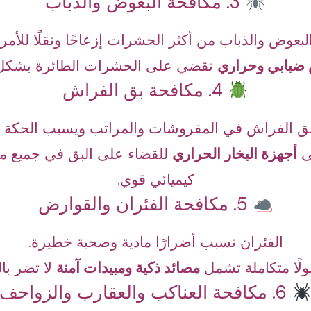
3. مكافحة البعوض والذباب
البعوض والذباب من أكثر الحشرات إزعاجًا ونقلًا للأم
ضبابي وحراري
تقضي على الحشرات الطائرة بشكل ك
4. مكافحة بق الفراش
ق الفراش في المفروشات والمراتب ويسبب الحكة وا
لى
أجهزة البخار الحراري
للقضاء على البق في جميع م
كيميائي قوي.
5. مكافحة الفئران والقوارض
الفئران تسبب أضرارًا مادية وصحية خطيرة.
لًا متكاملة تشمل
مصائد ذكية ومبيدات آمنة
لا تضر بال
6. مكافحة العناكب والعقارب والزواحف