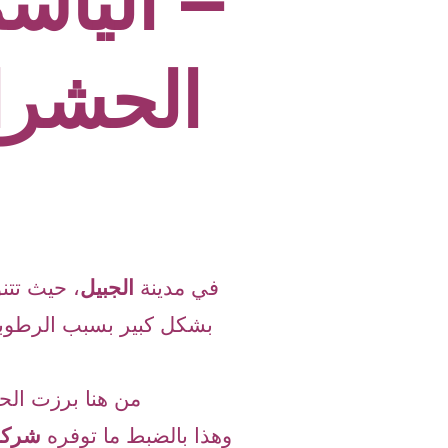
– الياسم
الحشرات
في مدينة
الجبيل
،
حيث تتنوع
بشكل كبير بسبب الرطوبة
من هنا برزت الح
وهذا بالضبط ما توفره
شركة 