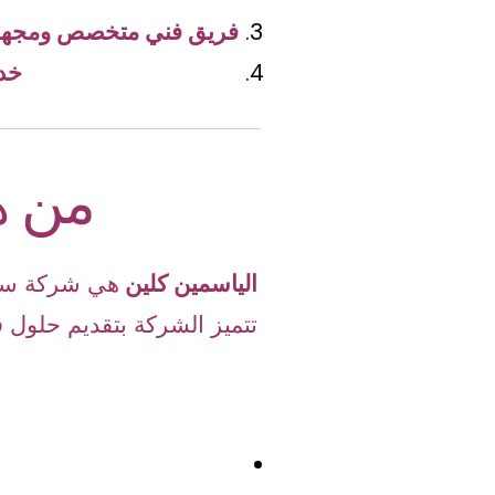
فريق فني متخصص ومجهز 
خد
من ه
الياسمين كلين
هي شركة سع
تتميز الشركة بتقديم حلول ف