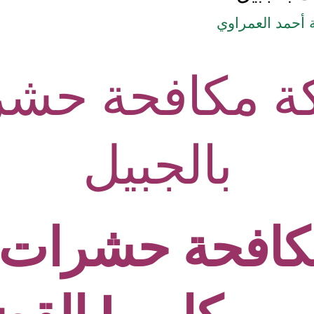
أحمد العمراوي
ة مكافحة حشر
بالجبيل
افحة حشرات ب