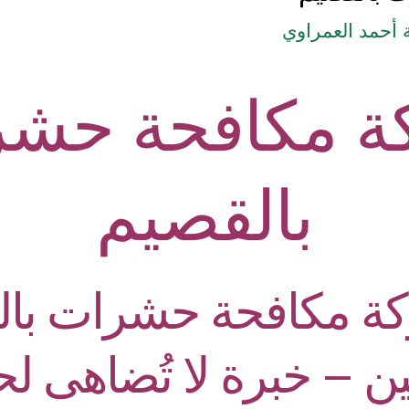
أحمد العمراوي
ة مكافحة حشر
بالقصيم
 مكافحة حشرات بالق
ين – خبرة لا تُضاهى لح