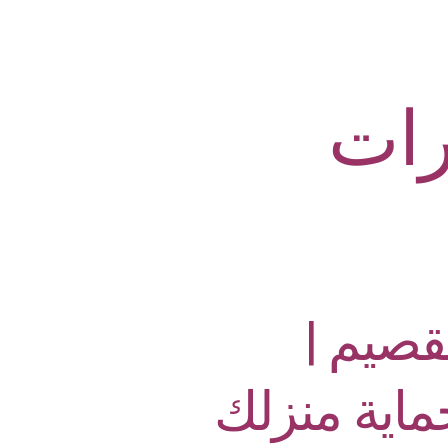
ات
صيم |
ماية منزلك