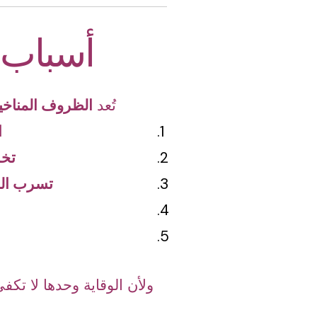
أسباب 
تُعد
الظروف المناخي
ا
تخز
تسرب الم
ولأن الوقاية وحدها لا تكف