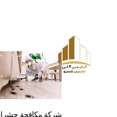
خطي
Post
HOME
الخدمات
لى
navigation
لمحتوى
خدماتنا في الخرج
خ
خدماتنا في الخبر
خد
خدماتنا في يدمه
خد
خدماتنا في جدة
خدم
شركة مكافحة حشرات