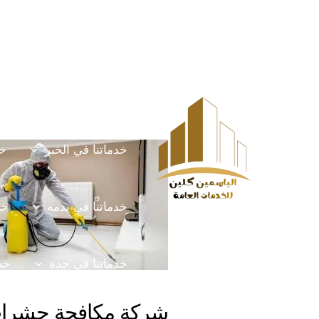
خطي
Post
HOME
الخدمات
لى
navigation
لمحتوى
خدماتنا في الخرج
خ
خدماتنا في الخبر
خد
خدماتنا في يدمه
خد
خدماتنا في جدة
خدم
شركة مكافحة حشرات