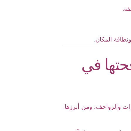
ة.
نظافة المكان.
حتها في
ت والزواحف، ومن أبرزها: