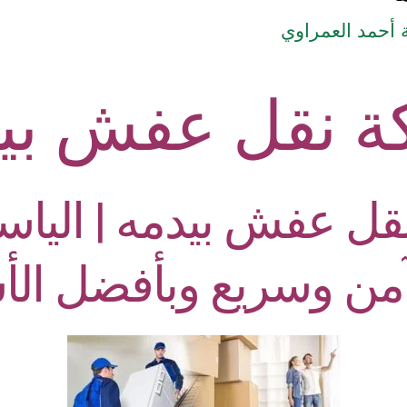
أحمد العمراوي
 نقل عفش بي
ل عفش بيدمه | الياسم
من وسريع وبأفضل الأ