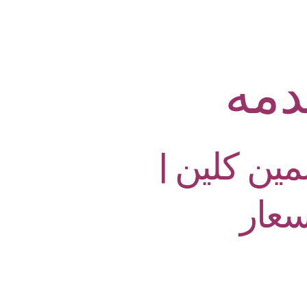
دمه
ين كلين |
سعار